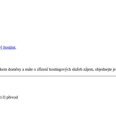
ý hosting
.
tníkem domény a máte o zřízení hostingových služeb zájem, objednejte j
i či převod