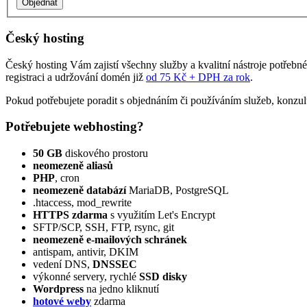
Český hosting
Český hosting Vám zajistí všechny služby a kvalitní nástroje potřebn
registraci a udržování domén již
od 75 Kč + DPH za rok
.
Pokud potřebujete poradit s objednáním či používáním služeb, konzul
Potřebujete webhosting?
50 GB
diskového prostoru
neomezeně aliasů
PHP
, cron
neomezeně databází
MariaDB, PostgreSQL
.htaccess, mod_rewrite
HTTPS zdarma
s využitím Let's Encrypt
SFTP/SCP, SSH, FTP, rsync, git
neomezeně e‑mailových schránek
antispam, antivir, DKIM
vedení DNS,
DNSSEC
výkonné servery, rychlé
SSD disky
Wordpress
na jedno kliknutí
hotové weby
zdarma